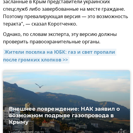
засланные в Крым представители украинских
спецслужб либо завербованные на месте граждане.
Поэтому превалирующая версия — это возможность
теракта", — сказал Коротченко.
Однако, по словам эксперта, эту версию должны
проверить правоохранительные органы.
Жители поселка на ЮБК: газ и свет пропали 
после громких хлопков >>
Внешнее повреждение: НАК заявил о
возможном подрыве газопровода в
Крыму
1 ноября 2017, 08:21