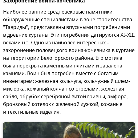
Захоронение воина-кочевника
Наиболее ранние средневековые памятники,
обнаруженные специалистами в зоне строительства
"Тавриды", представлены впускными погребениями
в древние курганы. Эти погребения датируются XI–XIII
веками н.э. Одно из наиболее интересных –
захоронение половецкого воина-кочевника в кургане
на территории Белогорского района. Его могила
была перекрыта каменными плитами и завалена
камнями. Воин был погребен вместе с богатым
инвентарем: железная кольчуга, кольчужный шлем-
мисюрка, кожаный колчан со стрелами, железная
сабля, обрубок серебряной витой гривны, амфора,
бронзовый котелок с железной дужкой, кожаные
и текстильные изделия.