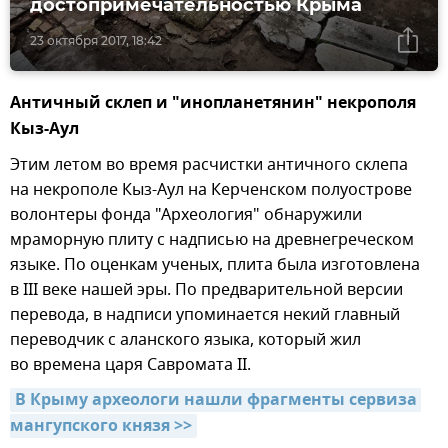
достопримечательностью Крыма
23 октября 2017, 18:42
Античный склеп и "инопланетянин" некрополя
Кыз-Аул
Этим летом во время расчистки античного склепа
на некрополе Кыз-Аул на Керченском полуострове
волонтеры фонда "Археология" обнаружили
мраморную плиту с надписью на древнегреческом
языке. По оценкам ученых, плита была изготовлена
в III веке нашей эры. По предварительной версии
перевода, в надписи упоминается некий главный
переводчик с аланского языка, который жил
во времена царя Савромата II.
В Крыму археологи нашли фрагменты сервиза 
мангупского князя >>