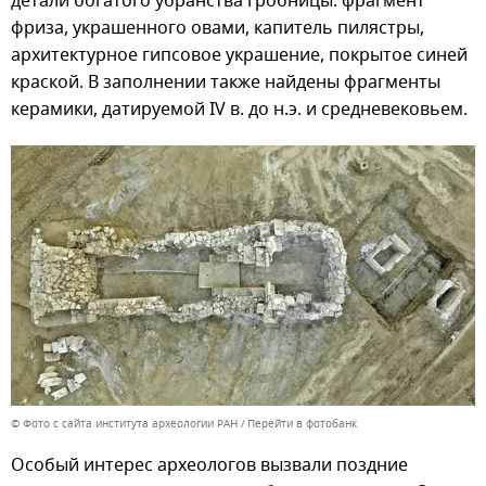
детали богатого убранства гробницы: фрагмент
фриза, украшенного овами, капитель пилястры,
архитектурное гипсовое украшение, покрытое синей
краской. В заполнении также найдены фрагменты
керамики, датируемой IV в. до н.э. и средневековьем.
© Фото с сайта института археологии РАН
Перейти в фотобанк
Особый интерес археологов вызвали поздние