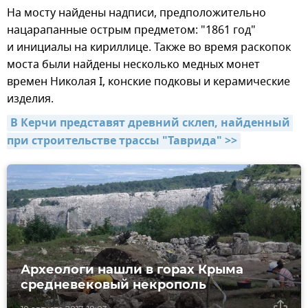
На мосту найдены надписи, предположительно
нацарапанные острым предметом: "1861 год"
и инициалы на кириллице. Также во время раскопок
моста были найдены несколько медных монет
времен Николая I, конские подковы и керамические
изделия.
В Керчи представят древний склеп, найденный 
при строительстве трассы "Таврида" >>
Археологи нашли в горах Крыма
средневековый некрополь