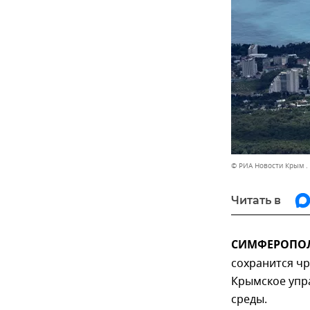
© РИА Новости Крым .
Читать в
СИМФЕРОПОЛЬ,
сохранится ч
Крымское упр
среды.