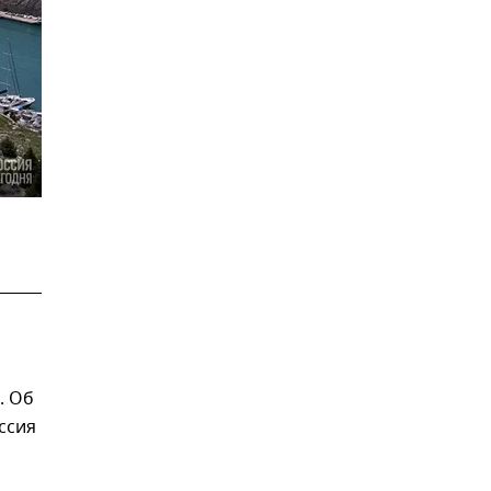
. Об
ссия