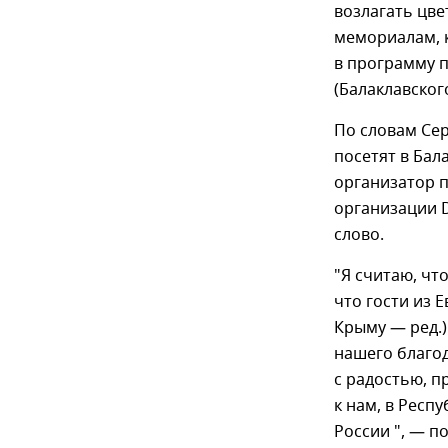
возлагать цв
мемориалам, к
в программу 
(Балаклавског
По словам Сер
посетят в Бал
организатор 
организации D
слово.
"Я считаю, ч
что гости из 
Крыму — ред.)
нашего благод
с радостью, 
к нам, в Респ
России ", — п