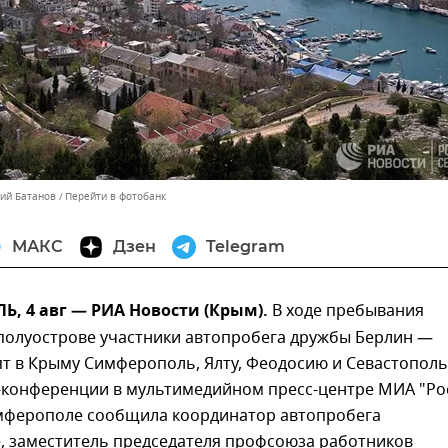
лий Батанов
Перейти в фотобанк
МАКС
Дзен
Telegram
, 4 авг — РИА Новости (Крым).
В ходе пребывания
полуострове участники автопробега дружбы Берлин —
т в Крыму Симферополь, Ялту, Феодосию и Севастополь
с-конференции в мультимедийном пресс-центре МИА "Ро
имферополе сообщила координатор автопробега
е, заместитель председателя профсоюза работников