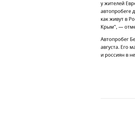
у жителей Евр
автопробеге д
как живут в Р
Крым", — отме
Автопробег Бе
августа. Его 
и россиян в н