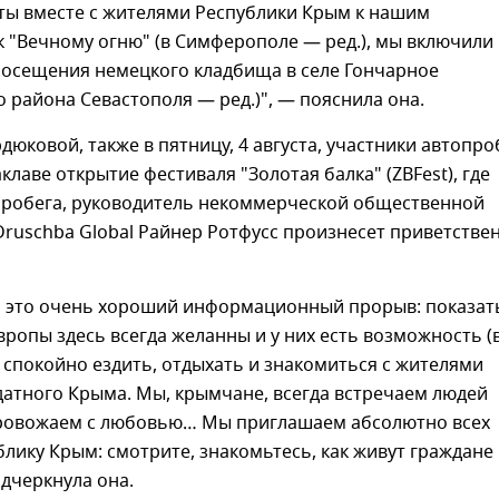
еты вместе с жителями Республики Крым к нашим
 "Вечному огню" (в Симферополе — ред.), мы включили
посещения немецкого кладбища в селе Гончарное
о района Севастополя — ред.)", — пояснила она.
дюковой, также в пятницу, 4 августа, участники автопро
аклаве открытие фестиваля "Золотая балка" (ZBFest), где
пробега, руководитель некоммерческой общественной
ruschba Global Райнер Ротфусс произнесет приветстве
то это очень хороший информационный прорыв: показат
Европы здесь всегда желанны и у них есть возможность (
 спокойно ездить, отдыхать и знакомиться с жителями
атного Крыма. Мы, крымчане, всегда встречаем людей
провожаем с любовью… Мы приглашаем абсолютно всех
ублику Крым: смотрите, знакомьтесь, как живут граждане
одчеркнула она.