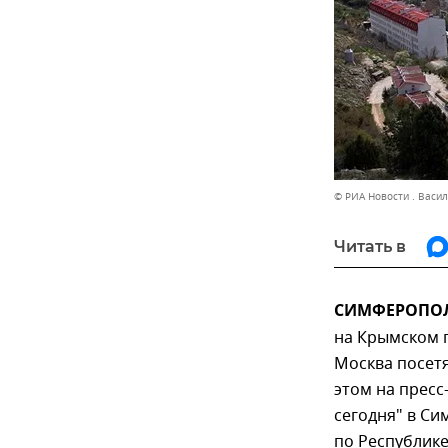
© РИА Новости . Васи
Читать в
СИМФЕРОПОЛЬ
на Крымском 
Москва посетя
этом на прес
сегодня" в С
по Республик