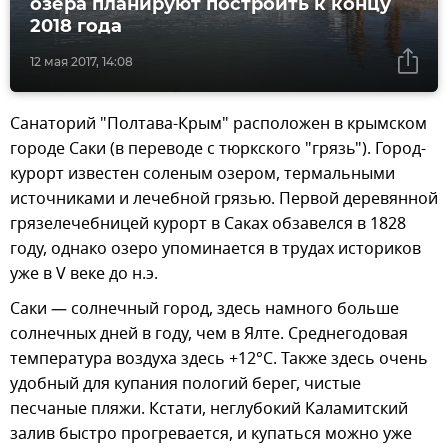
озера планируют построить к концу
2018 года
12 мая 2017, 14:08
Санаторий "Полтава-Крым" расположен в крымском
городе Саки (в переводе с тюркского "грязь"). Город-
курорт известен соленым озером, термальными
источниками и лечебной грязью. Первой деревянной
грязелечебницей курорт в Саках обзавелся в 1828
году, однако озеро упоминается в трудах историков
уже в V веке до н.э.
Саки — солнечный город, здесь намного больше
солнечных дней в году, чем в Ялте. Среднегодовая
температура воздуха здесь +12°С. Также здесь очень
удобный для купания пологий берег, чистые
песчаные пляжи. Кстати, неглубокий Каламитский
залив быстро прогревается, и купаться можно уже