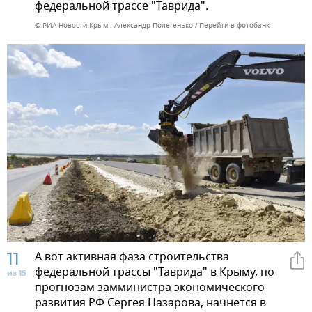
федеральной трассе "Таврида".
© РИА Новости Крым . Александр Полегенько
Перейти в фотобанк
11
А вот активная фаза строительства
федеральной трассы "Таврида" в Крыму, по
из 15
прогнозам замминистра экономического
развития РФ Сергея Назарова, начнется в