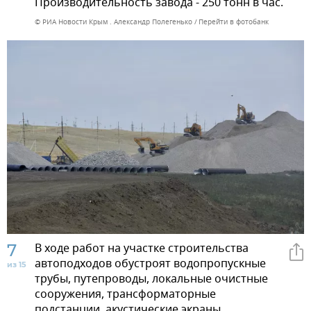
Производительность завода - 250 тонн в час.
© РИА Новости Крым . Александр Полегенько
Перейти в фотобанк
7
В ходе работ на участке строительства
автоподходов обустроят водопропускные
из 15
трубы, путепроводы, локальные очистные
сооружения, трансформаторные
подстанции, акустические экраны.