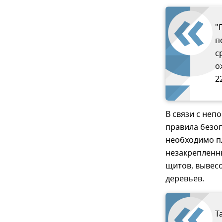
"
п
с
о
2
В связи с неп
правила безоп
необходимо пл
незакрепленн
щитов, вывесо
деревьев.
Т