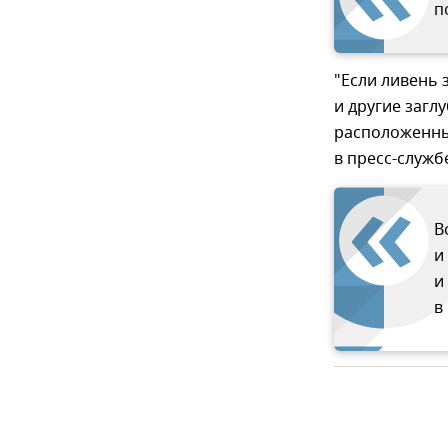
п
"Если ливень 
и другие загл
расположенны
в пресс-служб
В
и
и
в