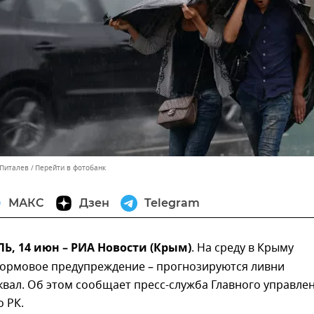
 Питалев
Перейти в фотобанк
МАКС
Дзен
Telegram
, 14 июн – РИА Новости (Крым)
. На среду в Крыму
ормовое предупреждение – прогнозируются ливни
квал. Об этом сообщает пресс-служба Главного управле
 РК.