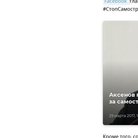
Facebook 
гла
#СтопСамостр
Аксенов 
за самос
29 марта 2017, 1
Кроме того, 