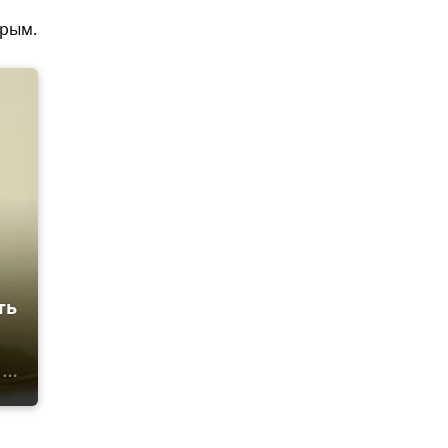
Крым.
ть