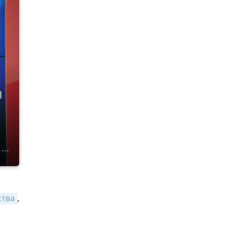
ства
,