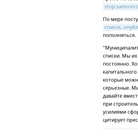
stop.samostr
По мере пост
список, опуб
пополняться.
"Муниципалит
списки. Мы их
постоянно. Хо
капитального 
которые можн
серьезные. М
давайте вмес
при строител
усилиями сфо
цитирует прес