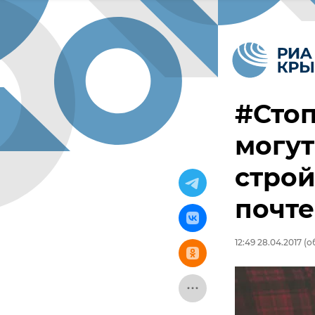
#Сто
могут
строй
почте
12:49 28.04.2017
(об