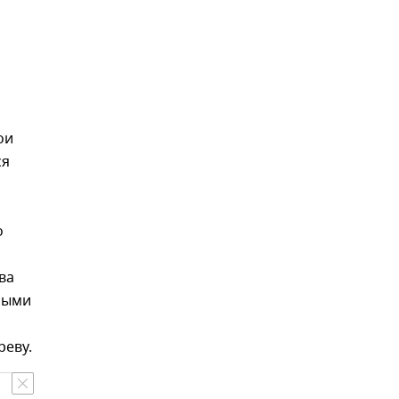
ои
ся
о
ва
ными
реву.