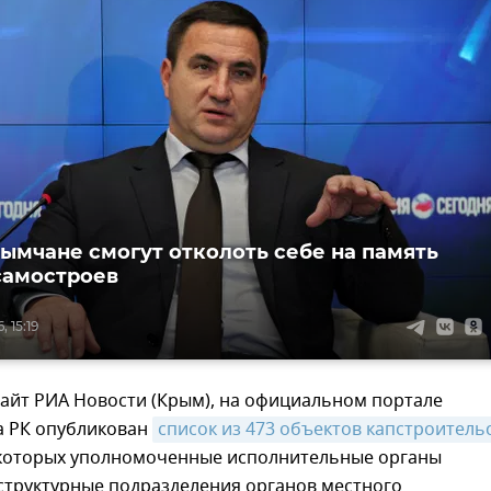
рымчане смогут отколоть себе на память
самостроев
 15:19
сайт РИА Новости (Крым), на официальном портале
а РК опубликован
список из 473 объектов капстроитель
которых уполномоченные исполнительные органы
структурные подразделения органов местного