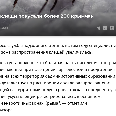
 клещи покусали более 200 крымчан
 14:09
сс-службы надзорного органа, в этом году специалисты
 зона распространения клещей увеличилась.
еза установлено, что большая часть населения постра
ния клещей при посещении горнолесной и предгорной з
ов на всех территориях административных образований
видетельствует о расширении ареала распространения
щей на территории полуострова, так как в предшеству
ия укусы клещей регистрировались, в основном,
 и энзоотичных зонах Крыма", — отметили
адзоре.