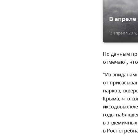
В апреле
13 апреля 2017,
По данным пре
отмечают, что
"Из эпиданамн
от присасыва
парков, сквер
Крыма, что с
иксодовых кле
годы наблюден
в эндемичных
в Роспотребн