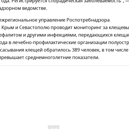
года. Регистрируется спорадическая заболеваемость", 
адзорном ведомстве.
межрегиональное управление Роспотребнадзора
е Крым и Севастополю проводит мониторинг за клещев
ефалитом и другими инфекциями, передающихся клеща
 года в лечебно-профилактические организации полуост
сасывания клещей обратилось 389 человек, в том числе
 превышает среднемноголетние показатели.