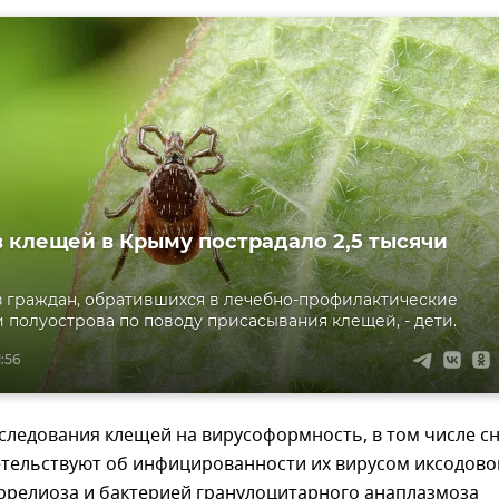
в клещей в Крыму пострадало 2,5 тысячи
 граждан, обратившихся в лечебно-профилактические
 полуострова по поводу присасывания клещей, - дети.
1:56
следования клещей на вирусоформность, в том числе с
етельствуют об инфицированности их вирусом иксодово
ррелиоза и бактерией гранулоцитарного анаплазмоза