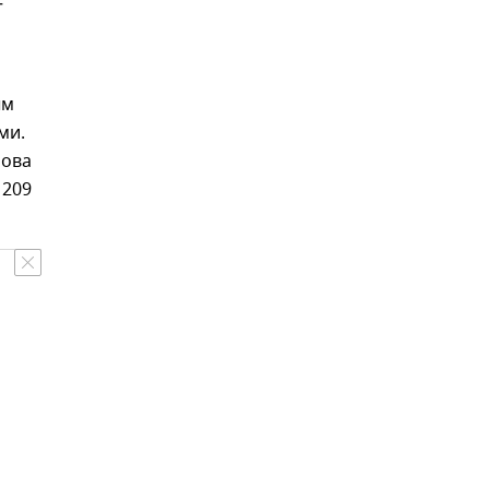
—
ым
ми.
рова
 209