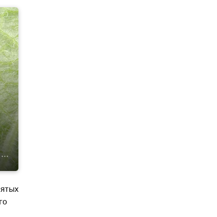
нятых
го