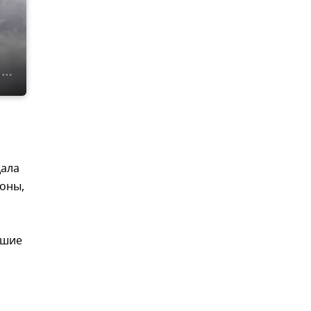
дала
оны,
юшие