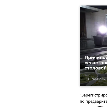
Причиной
севастоп
столовой
16 января 2017, 
"Зарегистрир
по предварите