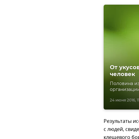
От укусо
человек
Половина из
организации
24 июня 2016, 1
Результаты ис
с людей, свид
клещевого бо