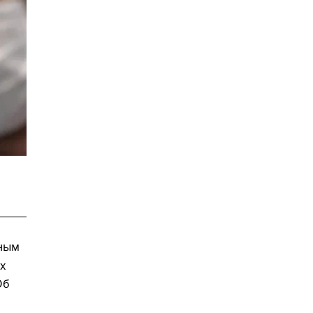
ным
х
Об