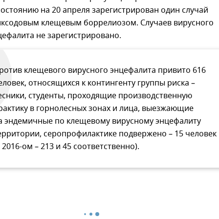
состоянию на 20 апреля зарегистрирован один случай
иксодовым клещевым боррелиозом. Случаев вирусного
цефалита не зарегистрировано.
ротив клещевого вирусного энцефалита привито 616
еловек, относящихся к контингенту группы риска –
есники, студенты, проходящие производственную
рактику в горнолесных зонах и лица, выезжающие
а эндемичные по клещевому вирусному энцефалиту
ерритории, серопрофилактике подвержено – 15 человек
в 2016-ом – 213 и 45 соответственно).