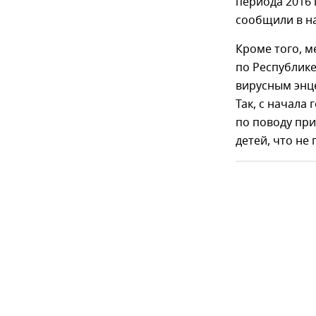
периода 2016 
сообщили в н
Кроме того, 
по Республик
вирусным энц
Так, с начала
по поводу при
детей, что не