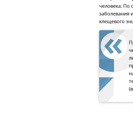
человека. По 
заболевания 
клещевого эн
П
ч
л
п
н
т
(