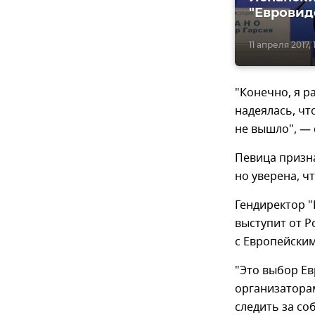
"Евровид
11 апреля 2017, 
"Конечно, я р
надеялась, чт
не вышло", — 
Певица признал
но уверена, ч
Гендиректор "
выступит от Р
с Европейски
"Это выбор Ев
организаторам
следить за со