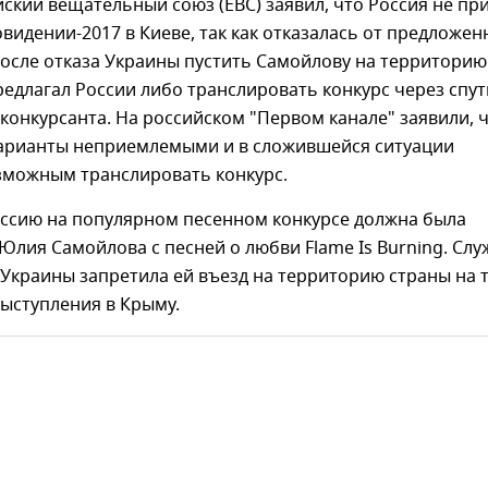
ский вещательный союз (ЕВС) заявил, что Россия не пр
овидении-2017 в Киеве, так как отказалась от предложен
осле отказа Украины пустить Самойлову на территорию
редлагал России либо транслировать конкурс через спут
конкурсанта. На российском "Первом канале" заявили, 
варианты неприемлемыми и в сложившейся ситуации
озможным транслировать конкурс.
оссию на популярном песенном конкурсе должна была
Юлия Самойлова с песней о любви Flame Is Burning. Слу
Украины запретила ей въезд на территорию страны на 
 выступления в Крыму.