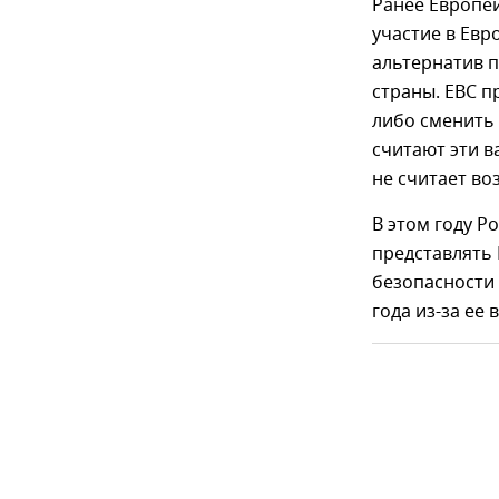
Ранее Европей
участие в Евр
альтернатив п
страны. ЕВС п
либо сменить 
считают эти 
не считает в
В этом году Р
представлять 
безопасности 
года из-за ее