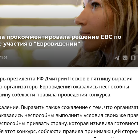
а прокомментировала решение ЕВС по
е участия в "Евровидении"
11:21
арь президента РФ Дмитрий Песков в пятницу выразил
то организаторы Евровидения оказались неспособны
аину соблюсти правила проведения конкурса.
аление. Выразить также сожаление с тем, что организ
оказались неспособны выполнить условия своих же пра
еспособны призвать страну, которая изъявила готовнос
бя этот конкурс, соблюсти правила принимающей сторо