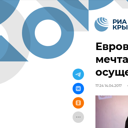
Евров
мечт
осуще
17:24 14.04.2017