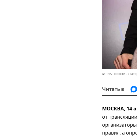
© РИА Новости . Екат
Читать в
МОСКВА, 14 а
от трансляции
организаторы 
правил, а опр