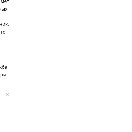
имет
ных
ник,
что
жба
три