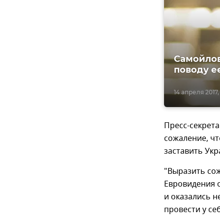
Самойлов
поводу е
14 апреля 2017, 
Пресс-секрет
сожаление, ч
заставить Укр
"Выразить сож
Евровидения 
и оказались н
провести у се