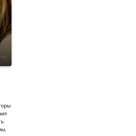
аторы
вил
ть
ны,