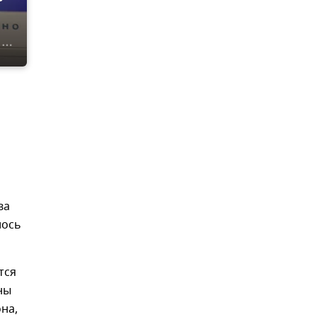
ва
лось
тся
ны
на,