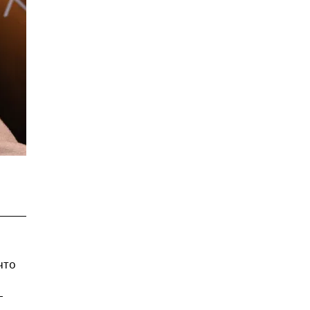
что
Г