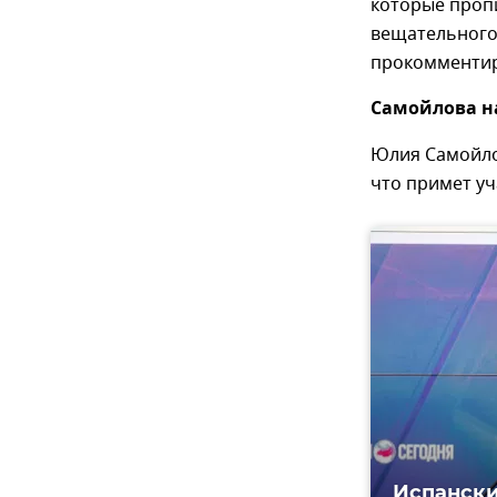
которые проп
вещательного 
прокомментир
Самойлова на
Юлия Самойлов
что примет уч
Испански