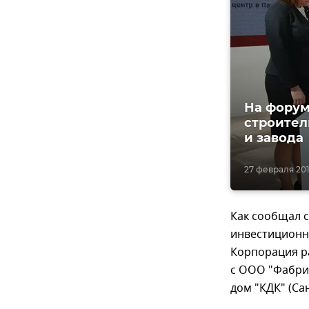
На форум
строител
и завода
27 февраля 2017
Как сообщал с
инвестиционно
Корпорация р
с ООО "Фабри
дом "КДК" (Са