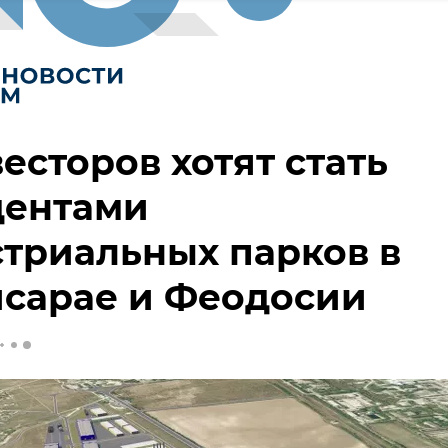
весторов хотят стать
дентами
триальных парков в
исарае и Феодосии