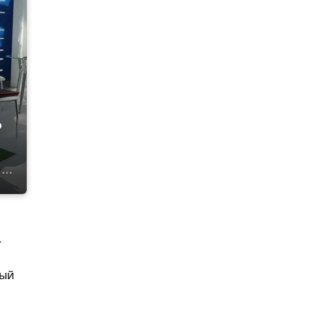
о
,
вый