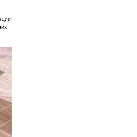
ации
чих