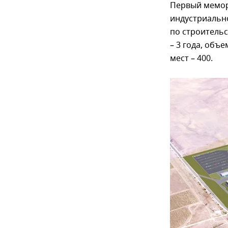
Первый мемор
индустриальн
по строитель
– 3 года, объ
мест – 400.