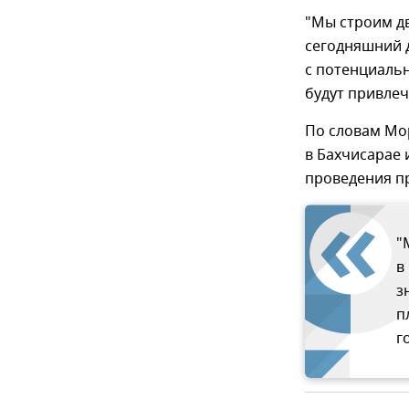
"Мы строим дв
сегодняшний д
с потенциаль
будут привлеч
По словам Мо
в Бахчисарае 
проведения пр
"
в
з
п
г