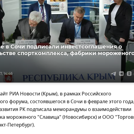
е в Сочи подписали инвестсоглашения о
ьстве спорткомплекса, фабрики мороженог
, 14:46
айт РИА Новости (Крым), в рамках Российского
го форума, состоявшегося в Сочи в феврале этого года
азвития РК подписала меморандумы о взаимодействии
ка мороженого "Славица" (Новосибирск) и ООО "Торго
нкт-Петербург).