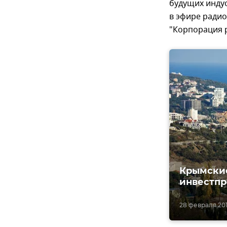
будущих индус
в эфире ради
"Корпорация 
Крымские
инвестпр
28 февраля 2017