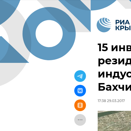
15 ин
рези
индус
Бахч
17:38 29.03.2017