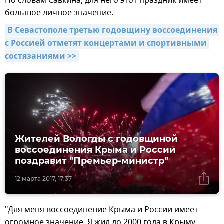
По словам Савкина, для него этот праздник имеет
большое личное значение.
В Севастополе третью годовщину воссоединения 
с Россией отметят концертами и спортивными 
состязаниями >>
Жителей Вологды с годовщиной
воссоединения Крыма и России
поздравит "Премьер-министр"
12 марта 2017, 17:37
"Для меня воссоединение Крыма и России имеет
огромное значение. Я жил до 2000 года в Крыму