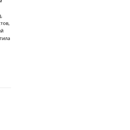
м
.
тов,
ий
етила