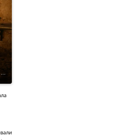
ала
авали