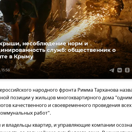
крыши, несоблюдение норм и
инированность служб: общественник о
те в Крыму
 15:56
ероссийского народного фронта Римма Тарханова назв
вной позиции у жильцов многоквартирного дома "одним
логов качественного и своевременного проведения всех
коммунальных работ".
ы и владельцы квартир, и управляющие компании осозн