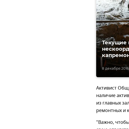
Текущие 
нескоорд
капремон
8 декабря 2016,
Активист Общ
наличие акти
из главных за
ремонтных и 
"Важно, чтоб