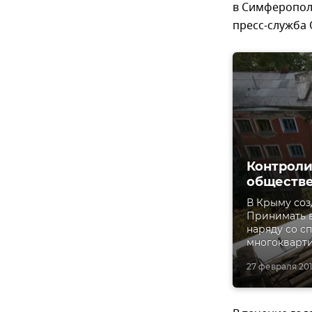
в Симферопол
пресс-служба
Контроли
обществ
В Крыму соз
Принимать 
наряду со с
многокварти
27 февраля 2016