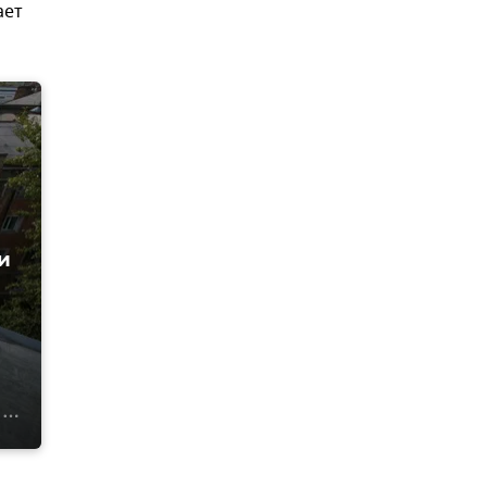
ает
и