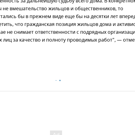
енность за дальнейшую судьбу всего дома. В конкретно
ы не вмешательство жильцов и общественников, то
тались бы в прежнем виде еще бы на десятки лет вперед
етить, что гражданская позиция жильцов дома и активис
чае не снимает ответственности с подрядных организац
 лиц за качество и полноту проводимых работ", — отм