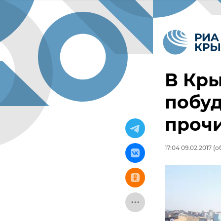
В Кр
побу
прочи
17:04 09.02.2017
(об