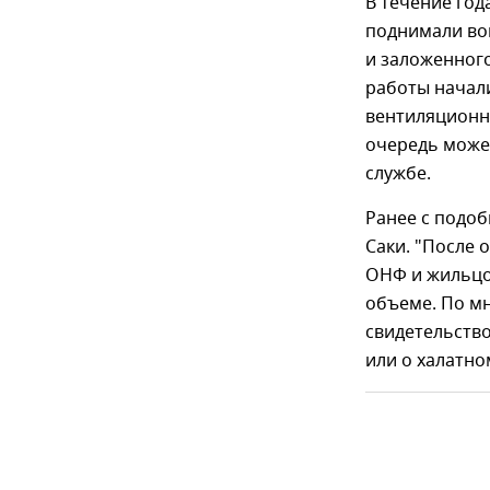
В течение год
поднимали во
и заложенног
работы начали
вентиляционн
очередь может
службе.
Ранее с подо
Саки. "После
ОНФ и жильцо
объеме. По мн
свидетельство
или о халатно