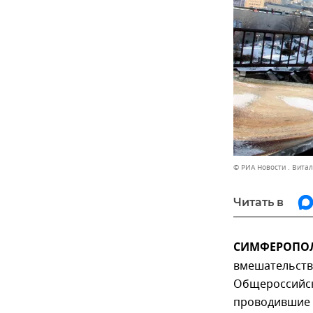
© РИА Новости . Вита
Читать в
СИМФЕРОПОЛЬ
вмешательств
Общероссийск
проводившие 