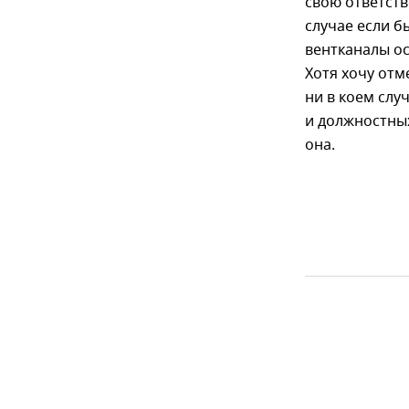
свою ответств
случае если б
вентканалы ос
Хотя хочу отм
ни в коем слу
и должностных
она.