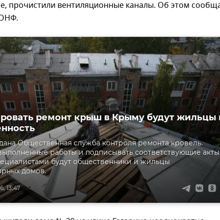
е, прочистили вентиляционные каналы. Об этом сообщ
 ОНФ.
ровать ремонт крыш в Крыму будут жильцы 
енность
дана Общественная служба контроля ремонта кровель.
выполненные работы и подписывать соответствующие акты
пециалистами будут общественники и жильцы
рных домов.
, 13:47