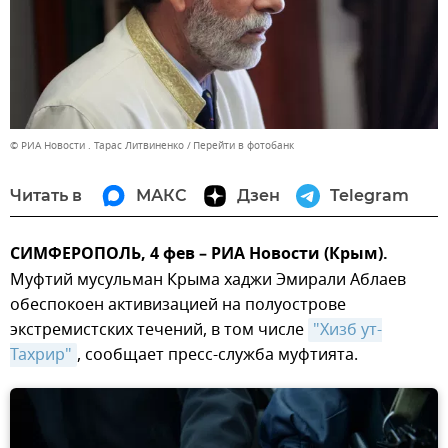
© РИА Новости . Тарас Литвиненко
Перейти в фотобанк
Читать в
МАКС
Дзен
Telegram
СИМФЕРОПОЛЬ, 4 фев – РИА Новости (Крым).
Муфтий мусульман Крыма хаджи Эмирали Аблаев
обеспокоен активизацией на полуострове
экстремистских течений, в том числе
"Хизб ут-
Тахрир"
, сообщает пресс-служба муфтията.