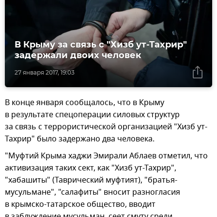
В Крыму за связь с "Хизб ут-Тахрир"
задержали двоих человек
27 января 2017, 19:03
В конце января сообщалось, что в Крыму
в результате спецоперации силовых структур
за связь с террористической организацией "Хизб ут-
Тахрир" было задержано два человека.
"Муфтий Крыма хаджи Эмирали Аблаев отметил, что
активизация таких сект, как "Хизб ут-Тахрир",
"хабашиты" (Таврический муфтият), "братья-
мусульмане", "салафиты" вносит разногласия
в крымско-татарское общество, вводит
в заблуждение мусульман, сеет смуту среди