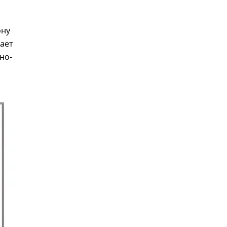
ону
ает
но-