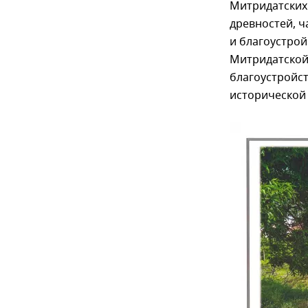
Митридатских 
древностей, ч
и благоустро
Митридатской
благоустройс
исторической 