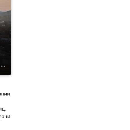
ании
иц.
Керчи