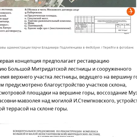
лавы администрации Керчи Владимира Подлипенцева в Фейсбуке
Перейти в фотобанк
первая концепция предполагает реставрацию
цию Большой Митридатской лестницы и сооруженного
ремя верхнего участка лестницы, ведущего на вершину г
м предусмотрено благоустройство участков склона,
смотровой площадки на вершине горы, воссоздание Му
асовни-мавзолея над могилой И.Стемпковского, устройс
ой террасой на склоне горы.