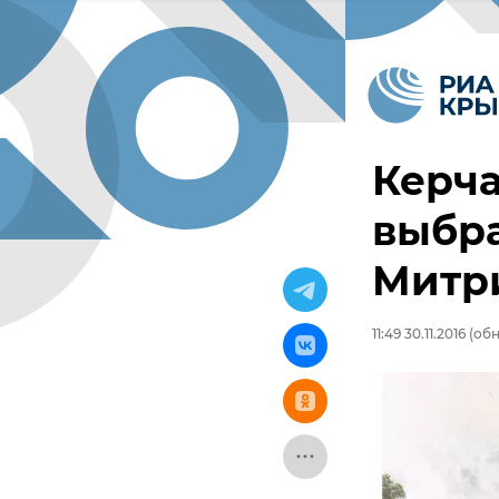
Керч
выбра
Митр
11:49 30.11.2016
(обно