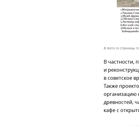
© Фото со страницы г
В частности, 
и реконструк
в советское в
Также проекто
организацию 
древностей, ч
кафе с открыт