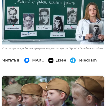
© Фото пресс-службы международного детского центра "Артек"
Перейти в фотобанк
Читать в
МАКС
Дзен
Telegram