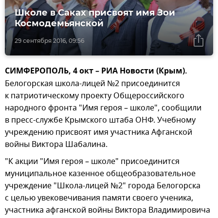
Школе в Саках присвоят имя Зои
Космодемьянской
29 сентября 2016, 09:56
СИМФЕРОПОЛЬ, 4 окт – РИА Новости (Крым).
Белогорская школа-лицей №2 присоединится
к патриотическому проекту Общероссийского
народного фронта "Имя героя – школе", сообщили
в пресс-службе Крымского штаба ОНФ. Учебному
учреждению присвоят имя участника Афганской
войны Виктора Шабалина.
"К акции "Имя героя – школе" присоединится
муниципальное казенное общеобразовательное
учреждение "Школа-лицей №2" города Белогорска
с целью увековечивания памяти своего ученика,
участника афганской войны Виктора Владимировича