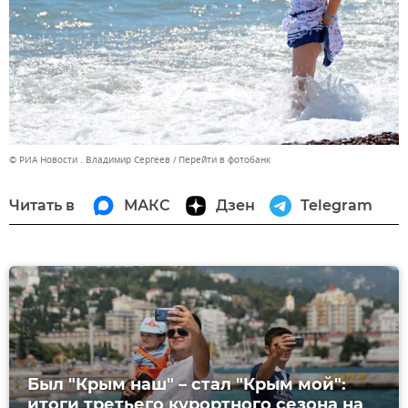
© РИА Новости . Владимир Сергеев
Перейти в фотобанк
Читать в
МАКС
Дзен
Telegram
Был "Крым наш" – стал "Крым мой":
итоги третьего курортного сезона на