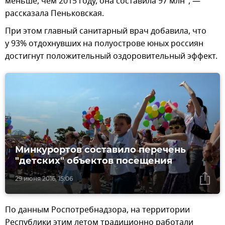
меньше, чем 2015 году, она составила 97 млн", —
рассказала Пеньковская.
При этом главный санитарный врач добавила, что
у 93% отдохнувших на полуострове юных россиян
достигнут положительный оздоровительный эффект.
Минкурортов составило перечень
"детских" объектов посещения
29 июня 2016, 15:06
По данным Роспотребнадзора, на территории
Республики этим летом традиционно работали