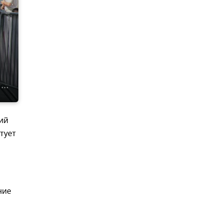
ий
тует
ние