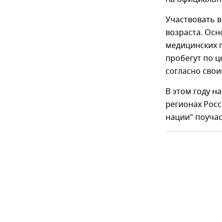
Участвовать в
возраста. Ос
медицинских п
пробегут по 
согласно свои
В этом году н
регионах Росс
нации" поучас