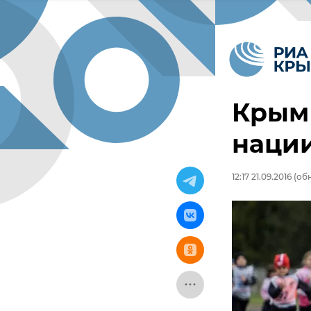
Крым 
наци
12:17 21.09.2016
(обн