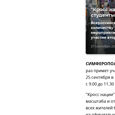
"Кросс н
студенты
Всероссийск
количеству 
мероприяти
участие вто
27 сентября 201
СИМФЕРОПОЛЬ
раз примет уч
25 сентября в 
с 9.00 до 11.
"Кросс нации
масштаба и о
всех жителей
на официальн