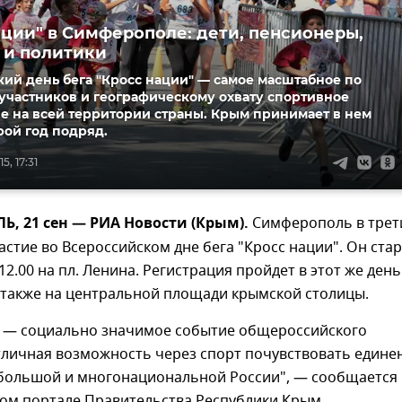
ации" в Симферополе: дети, пенсионеры,
 и политики
ий день бега "Кросс нации" — самое масштабное по
участников и географическому охвату спортивное
е на всей территории страны. Крым принимает в нем
рой год подряд.
5, 17:31
, 21 сен — РИА Новости (Крым).
Симферополь в трет
астие во Всероссийском дне бега "Кросс нации". Он стар
12.00 на пл. Ленина. Регистрация пройдет в этот же день
30 также на центральной площади крымской столицы.
" — социально значимое событие общероссийского
тличная возможность через спорт почувствовать едине
 большой и многонациональной России", — сообщается
ом портале Правительства Республики Крым.