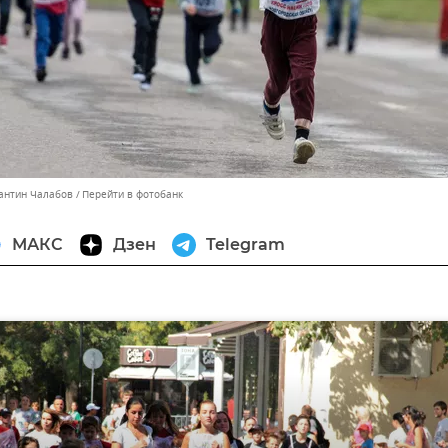
тантин Чалабов
Перейти в фотобанк
МАКС
Дзен
Telegram