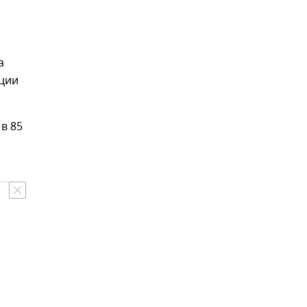
а
ции
 в 85