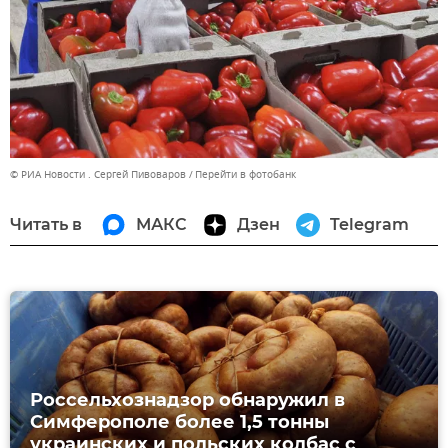
© РИА Новости . Сергей Пивоваров
Перейти в фотобанк
Читать в
МАКС
Дзен
Telegram
Россельхознадзор обнаружил в
Симферополе более 1,5 тонны
украинских и польских колбас с