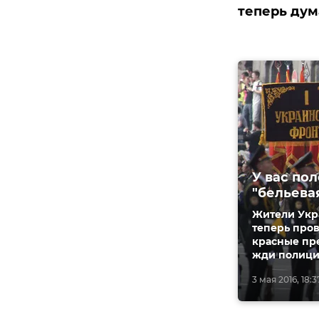
теперь дум
У вас по
"бельева
Жители Укр
теперь пров
красные пре
жди полици
3 мая 2016, 18:3