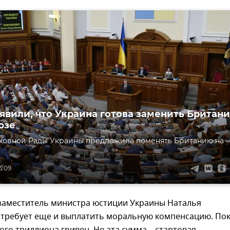
аявили, что Украина готова заменить Британ
юзе
рховной Рады Украины предложила поменять Британию на
6:09
 заместитель министра юстиции Украины Наталья
 требует еще и выплатить моральную компенсацию. По
ого триллиона гривен. Но эта сумма – стартовая,