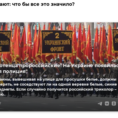
ают: что бы все это значило?
лотенца пророссийские! На Украине появила
я полиция"
аины, вывешивая на улице для просушки белье, должны
ерять, не соседствуют ли на одной веревке белые, синие
дметы. Если случайно получится российский триколор –
ю.
7