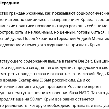
 Чередник
ство граждан Украины, как показывают социологически
окончательно смирились с возвращением Крыма в соста
раинские политики позволить такую роскошь себе не мог
остров, хоть и не любимый, но ценный, готовы биться. 
есной дуэли. Посол Украины в Германии Андрей Мельник
редложением немецкого журналиста признать Крым
тствующего содержания вышла в газете Die Zeit. Бывши
тор издания, а сегодня – его колумнист предложил в св
мотреть правде в глаза и отказаться от иллюзий. Ведь
о времен Екатерины II был российским. Да и со
й точки зрения ни один президент России не вернет
едь на нем тут же появится военная база НАТО. Так что 
продлят еще на 50 лет, Крым все равно останется
то реальность, которую необходимо признать и выслуш