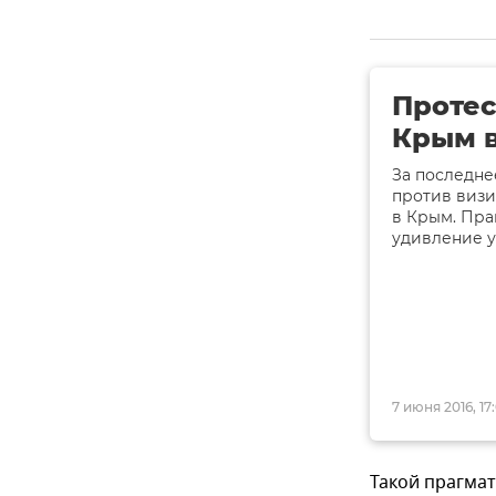
Протес
Крым в
За последне
против визи
в Крым. Пра
удивление у
7 июня 2016, 17
Такой прагмат