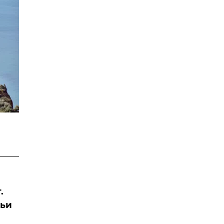
.
тьи