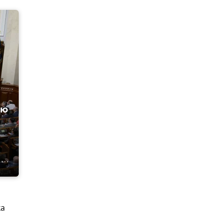
ию
ка