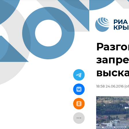
Разго
запр
выск
18:58 24.06.2016
(об