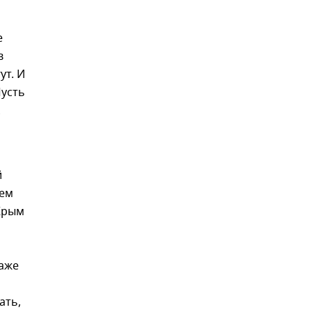
е
в
ут. И
Пусть
й
оем
 Крым
даже
ать,