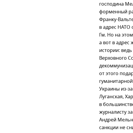
господина Мел
форменный ра
Франку-Вальт
в адрес НАТО 
Гм. Но на это
а вот в адрес
истории: вед
Верховного Со
декоммунизац
от этого подар
гуманитарной 
Украины из-за
Луганская, Ха
в большинстве
журналисту з
Андрей Мельни
санкции не сн