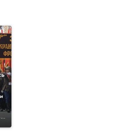
сь
 и