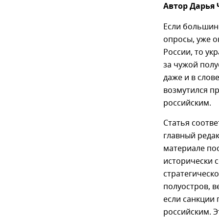
Автор Дарья
Если большин
опросы, уже 
России, то ук
за чужой полу
даже и в слов
возмутился п
российским.
Статья соотве
главный редак
материале пос
исторически с
стратегическо
полуостров, в
если санкции 
российским. Э