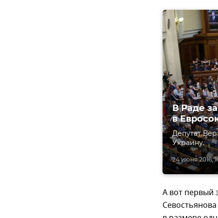
В Раде з
в Евросо
Депутат Ве
Украину.
24 июня 2016, 1
А вот первый
Севостьянова
в размере одн