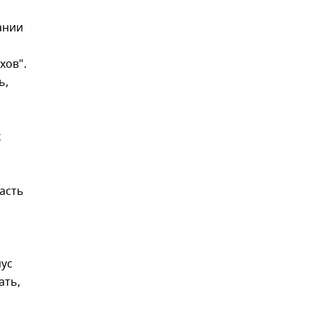
ании
хов".
ь,
х
асть
пус
ать,