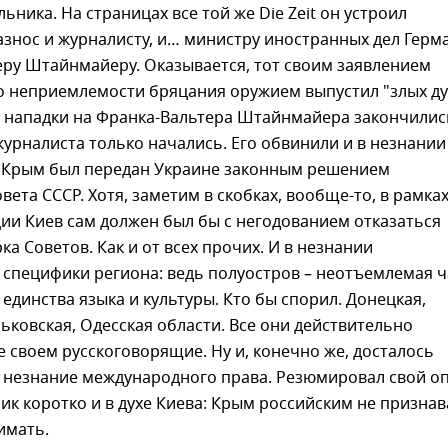
ьника. На страницах все той же Die Zeit он устроил
знос и журналисту, и… министру иностранных дел Герм
еру Штайнмайеру. Оказывается, тот своим заявлением
о неприемлемости бряцания оружием выпустил "злых ду
м нападки на Франка-Вальтера Штайнмайера закончилис
 журналиста только начались. Его обвинили и в незнании
ь Крым был передан Украине законным решением
вета СССР. Хотя, заметим в скобках, вообще-то, в рамка
ии Киев сам должен был бы с негодованием отказаться
ка Советов. Как и от всех прочих. И в незнании
специфики региона: ведь полуостров – неотъемлемая ч
 единства языка и культуры. Кто бы спорил. Донецкая,
рьковская, Одесская области. Все они действительно
 своем русскоговорящие. Ну и, конечно же, досталось
а незнание международного права. Резюмировал свой о
к коротко и в духе Киева: Крым российским не признав
имать.