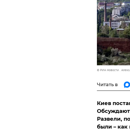
© РИА Новости . Алек
Читать в
Киев поста
Обсуждают 
Развели, п
были – как