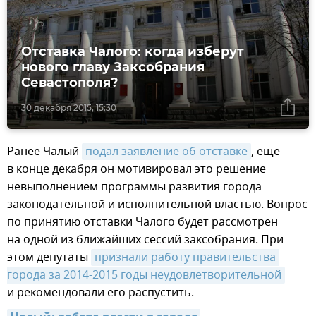
Отставка Чалого: когда изберут
нового главу Заксобрания
Севастополя?
30 декабря 2015, 15:30
Ранее Чалый
подал заявление об отставке
, еще
в конце декабря он мотивировал это решение
невыполнением программы развития города
законодательной и исполнительной властью. Вопрос
по принятию отставки Чалого будет рассмотрен
на одной из ближайших сессий заксобрания. При
этом депутаты
признали работу правительства 
города за 2014-2015 годы неудовлетворительной
и рекомендовали его распустить.