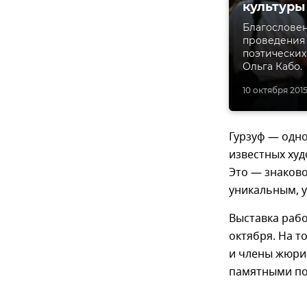
культуры
Благословен
проведения 
поэтических
Ольга Кабо.
10 октября 2015
Гурзуф — одно
известных худ
Это — знаково
уникальным, 
Выставка рабо
октября. На 
и члены жюри 
памятными п