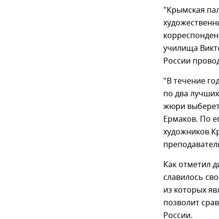
"Крымская пал
художественн
корреспонден
училища Викто
России провод
"В течение го
по два лучших
жюри выберет 
Ермаков. По е
художников К
преподавател
Как отметил д
славилось св
из которых яв
позволит сра
России.