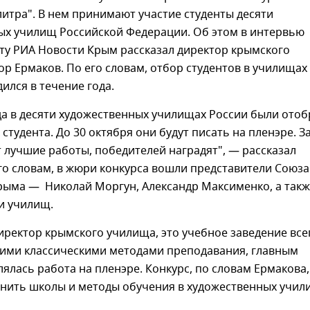
итра". В нем принимают участие студенты десяти
ых училищ Российской Федерации. Об этом в интервью
ту РИА Новости Крым рассказал директор крымского
р Ермаков. По его словам, отбор студентов в училищах
ился в течение года.
да в десяти художественных училищах России были ото
 студента. До 30 октября они будут писать на пленэре. З
лучшие работы, победителей наградят", — рассказал
го словам, в жюри конкурса вошли представители Союза
рыма — Николай Моргун, Александр Максименко, а так
и училищ.
иректор крымского училища, это учебное заведение все
оими классическими методами преподавания, главным
лялась работа на пленэре. Конкурс, по словам Ермакова,
внить школы и методы обучения в художественных учил