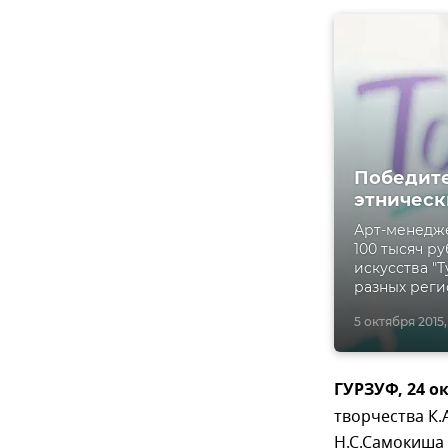
Победите
этническ
Арт-менедже
100 тысяч р
искусства "
разных реги
5 октября 2015, 
ГУРЗУФ, 24 о
творчества К
Н.С.Самокиша