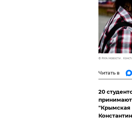
© РИА Новости . Конс
Читать в
20 студент
принимают 
"Крымская 
Константин