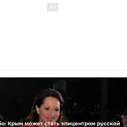
бо: Крым может стать эпицентром русской