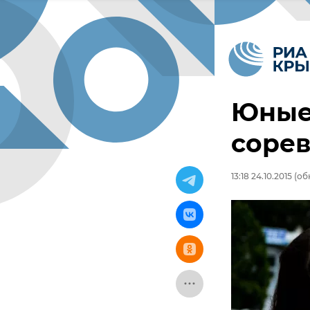
Юные
сорев
13:18 24.10.2015
(обн