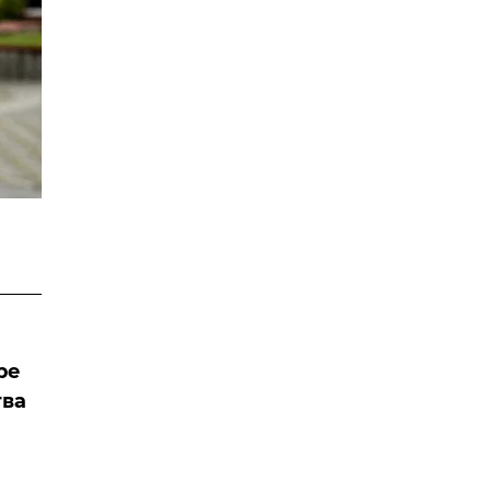
ре
тва