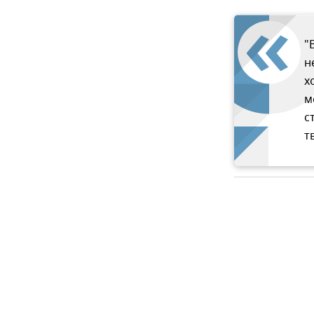
"
н
х
м
с
т