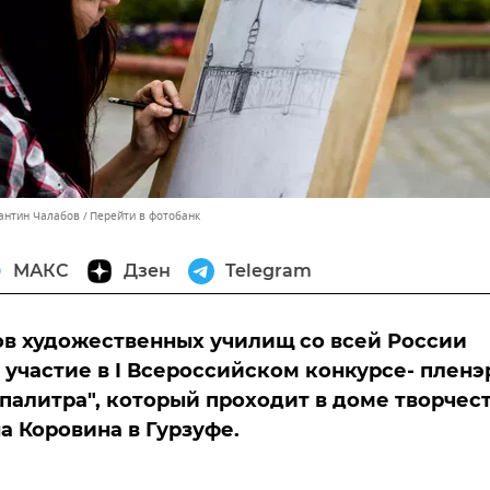
тантин Чалабов
Перейти в фотобанк
МАКС
Дзен
Telegram
ов художественных училищ со всей России
участие в I Всероссийском конкурсе- пленэ
палитра", который проходит в доме творчес
а Коровина в Гурзуфе.