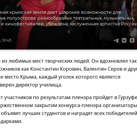
ная крымская земля дает широкие возможности для
на полуострове разнообразных театральных, музыкальных,
 и кинофестивалей, убеждена заслуженная артистка Росси
, 10:45
 из любимых мест творческих людей. Он вдохновлял так
ожников как Константин Коровин, Валентин Серов и дру
е место Крыма, каждый уголок которого является
уверен директор училища.
т участников по результатам пленэра пройдет в Гурзуфе
торжественном закрытии конкурса-пленэра организатор
объявят лучших студентов и наградят всех победителе
одарками.