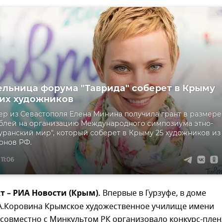
льница форума "Таврида" соберет в Крыму
их художников
р из Севастополя Елена Минина получила грант в размере
ублей на организацию Международного симпозиума этно-
Туранский мир", который соберет в Крыму 25 художников из
онов РФ.
11:06
кт – РИА Новости (Крым).
Впервые в Гурзуфе, в доме
.А.Коровина Крымское художественное училище имени
 совместно с Минкультом РК организовало конкурс-плен