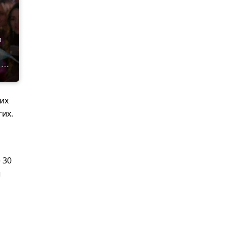
и
их
гих.
 30
ы
й