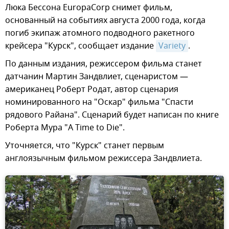
Люка Бессона EuropaCorp снимет фильм,
основанный на событиях августа 2000 года, когда
погиб экипаж атомного подводного ракетного
крейсера "Курск", сообщает издание
Variety
.
По данным издания, режиссером фильма станет
датчанин Мартин Зандвлиет, сценаристом —
американец Роберт Родат, автор сценария
номинированного на "Оскар" фильма "Спасти
рядового Райана". Сценарий будет написан по книге
Роберта Мура "A Time to Die".
Уточняется, что "Курск" станет первым
англоязычным фильмом режиссера Зандвлиета.